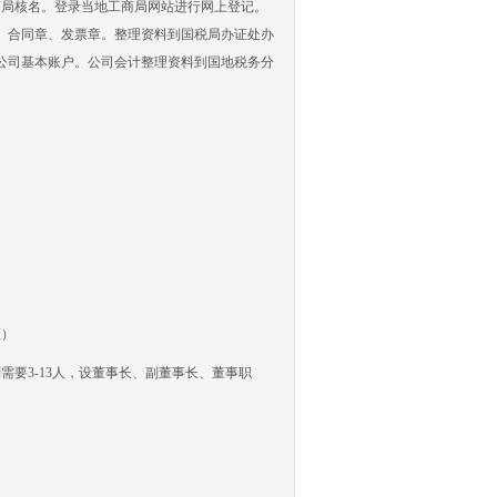
商局核名。登录当地工商局网站进行网上登记。
、合同章、发票章。整理资料到国税局办证处办
公司基本账户。公司会计整理资料到国地税务分
证）
要3-13人，设董事长、副董事长、董事职