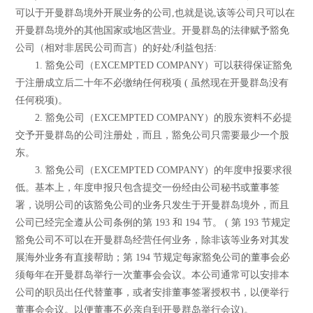
可以于开曼群岛境外开展业务的公司,也就是说,该等公司只可以在
开曼群岛境外的其他国家或地区营业。开曼群岛的法律赋予豁免
公司（相对非居民公司而言）的好处/利益包括:
1. 豁免公司（EXCEMPTED COMPANY）可以获得保证豁免
于注册成立后二十年不必缴纳任何税项 ( 虽然现在开曼群岛没有
任何税项)。
2. 豁免公司（EXCEMPTED COMPANY）的股东资料不必提
交予开曼群岛的公司注册处，而且，豁免公司只需要最少一个股
东。
3. 豁免公司（EXCEMPTED COMPANY）的年度申报要求很
低。基本上，年度申报只包含提交一份经由公司秘书或董事签
署，说明公司的该豁免公司的业务只发生于开曼群岛境外，而且
公司已经完全遵从公司条例的第 193 和 194 节。 ( 第 193 节规定
豁免公司不可以在开曼群岛经营任何业务，除非该等业务对其发
展海外业务有直接帮助；第 194 节规定每家豁免公司的董事会必
须每年在开曼群岛举行一次董事会会议。本公司通常可以安排本
公司的职员出任代替董事，或者安排董事签署授权书，以便举行
董事会会议。以便董事不必亲自到开曼群岛举行会议)。